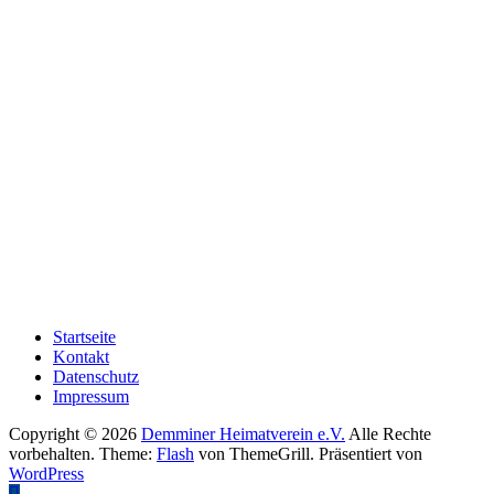
Demminer Heimatverein e.V.
Clara-Zetkin Str. 7
17109 Demmin
Telefon: 03998 / 2279748
E-Mail: info@demminer-heimatverein.de
SPENDENKONTO
Sparkasse Neubrandenburg Demmin
IBAN: DE91 1505 0200 0301 0367 30
BIC: NOLADE21NBS
Paypal: info@demminer-heimatverein.de
Startseite
Kontakt
Datenschutz
Impressum
Copyright © 2026
Demminer Heimatverein e.V.
Alle Rechte
vorbehalten. Theme:
Flash
von ThemeGrill. Präsentiert von
WordPress