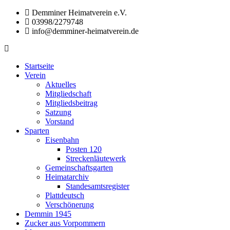
Zum
Demminer Heimatverein e.V.
Inhalt
03998/2279748
springen
info@demminer-heimatverein.de
Demminer
Förderung
Heimatverein
der
Startseite
e.V.
Heimatkunde
Verein
und
Aktuelles
Heimatpflege
Mitgliedschaft
in
Mitgliedsbeitrag
der
Satzung
Hansestadt
Vorstand
Demmin
Sparten
und
Eisenbahn
den
Posten 120
umliegenden
Streckenläutewerk
Gemeinden
Gemeinschaftsgarten
Heimatarchiv
Standesamtsregister
Plattdeutsch
Verschönerung
Demmin 1945
Zucker aus Vorpommern