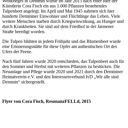
Weltkrieges in Demmin wurde im Jahr 2015 nach einer Idee der
Künstlerin Cora Fisch ein aus 1.000 Pflanzen bestehendes
Tulpenbeet angelegt. Im April und Mai 1945 nahmen sich hier
hunderte Demminer Einwohner und Flüchtlinge das Leben. Viele
weitere Menschen starben durch Kriegseinwirkung, an Hunger und
durch Krankheiten. Sie sind auf dem Friedhof in der Jarmener
Straße beerdigt worden.
Die Tulpen blühten in jedem Frühjahr und das Blumenbeet wurde
eine Erinnerungsstätte für diese Opfer am authentischen Ort des
Ufers der Peene.
Nach fünf Jahren wurde 2020 entschieden, das Tulpenbeet auch für
den Sommer und Herbst mit weiteren Pflanzen zu bestücken. Die
Neuanlage und Pflege wurde 2020 und 2021 durch den Demminer
Heimatverein e.V. und den Interessenverbund IvD „Wir alle sind
Demmin“ sichergestellt.
Flyer von Cora Fisch, ResonanzFELLd, 2015