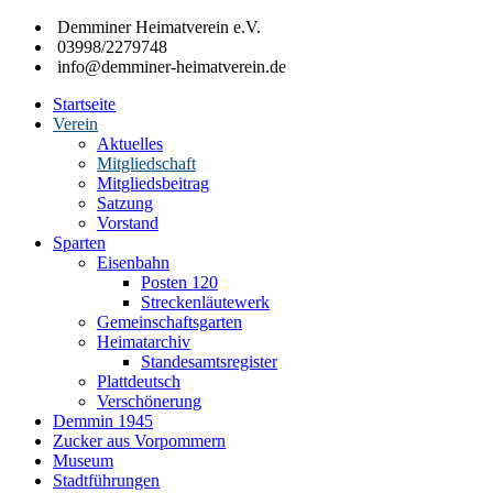
Zum
Demminer Heimatverein e.V.
Inhalt
03998/2279748
springen
info@demminer-heimatverein.de
Startseite
Demminer
Förderung
Verein
Heimatverein
der
Aktuelles
e.V.
Heimatkunde
Mitgliedschaft
und
Mitgliedsbeitrag
Heimatpflege
Satzung
in
Vorstand
der
Sparten
Hansestadt
Eisenbahn
Demmin
Posten 120
und
Streckenläutewerk
den
Gemeinschaftsgarten
umliegenden
Heimatarchiv
Gemeinden
Standesamtsregister
Plattdeutsch
Verschönerung
Demmin 1945
Zucker aus Vorpommern
Museum
Stadtführungen