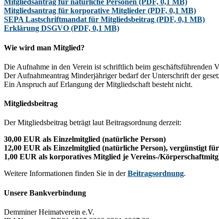
Mitgliedsantrag für natürliche Personen (PDF, 0,1 MB)
Mitgliedsantrag für korporative Mitglieder (PDF, 0,1 MB)
SEPA Lastschriftmandat für Mitgliedsbeitrag (PDF, 0,1 MB)
Erklärung DSGVO (PDF, 0,1 MB)
Wie wird man Mitglied?
Die Aufnahme in den Verein ist schriftlich beim geschäftsführenden V
Der Aufnahmeantrag Minderjähriger bedarf der Unterschrift der gesetz
Ein Anspruch auf Erlangung der Mitgliedschaft besteht nicht.
Mitgliedsbeitrag
Der Mitgliedsbeitrag beträgt laut Beitragsordnung derzeit:
30,00 EUR als Einzelmitglied (natürliche Person)
12,00 EUR als Einzelmitglied (natürliche Person), vergünstigt f
1,00 EUR als korporatives Mitglied je Vereins-/Körperschaftmitg
Weitere Informationen finden Sie in der
Beitragsordnung
.
Unsere Bankverbindung
Demminer Heimatverein e.V.