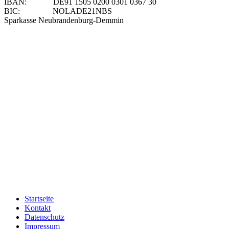
IBAN: DE91 1505 0200 0301 0367 30
BIC: NOLADE21NBS
Sparkasse Neubrandenburg-Demmin
KONTAKT
Demminer Heimatverein e.V.
Clara-Zetkin Str. 7
17109 Demmin
Telefon: 03998 / 2279748
E-Mail: info@demminer-heimatverein.de
SPENDENKONTO
Sparkasse Neubrandenburg Demmin
IBAN: DE91 1505 0200 0301 0367 30
BIC: NOLADE21NBS
Paypal: info@demminer-heimatverein.de
Startseite
Kontakt
Datenschutz
Impressum