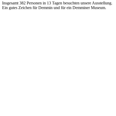
Insgesamt 382 Personen in 13 Tagen besuchten unsere Ausstellung.
Ein gutes Zeichen für Demmin und für ein Demminer Museum.
KONTAKT
Demminer Heimatverein e.V.
Clara-Zetkin Str. 7