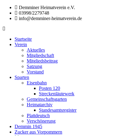
Zum
Demminer Heimatverein e.V.
Inhalt
03998/2279748
springen
info@demminer-heimatverein.de
Demminer
Förderung
Heimatverein
der
Startseite
e.V.
Heimatkunde
Verein
und
Aktuelles
Heimatpflege
Mitgliedschaft
in
Mitgliedsbeitrag
der
Satzung
Hansestadt
Vorstand
Demmin
Sparten
und
Eisenbahn
den
Posten 120
umliegenden
Streckenläutewerk
Gemeinden
Gemeinschaftsgarten
Heimatarchiv
Standesamtsregister
Plattdeutsch
Verschönerung
Demmin 1945
Zucker aus Vorpommern