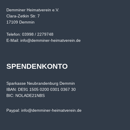
s
t
Demminer Heimatverein e.V.
a
Clara-Zetkin Str. 7
d
17109 Demmin
t
D
Telefon: 03998 / 2279748
e
m
E-Mail: info@demminer-heimatverein.de
m
i
n
u
SPENDENKONTO
n
d
d
e
Sparkasse Neubrandenburg Demmin
n
IBAN: DE91 1505 0200 0301 0367 30
u
BIC: NOLADE21NBS
m
l
i
Paypal: info@demminer-heimatverein.de
e
g
e
n