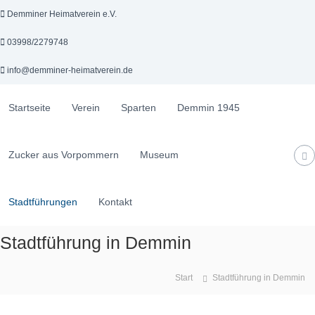
Z
Demminer Heimatverein e.V.
u
m
03998/2279748
I
n
info@demminer-heimatverein.de
h
a
Startseite
Verein
Sparten
Demmin 1945
l
t
s
p
Zucker aus Vorpommern
Museum
D
F
r
e
ö
i
r
m
n
Stadtführungen
Kontakt
d
m
g
e
i
e
r
Stadtführung in Demmin
n
n
u
e
n
r
Start
Stadtführung in Demmin
g
H
d
e