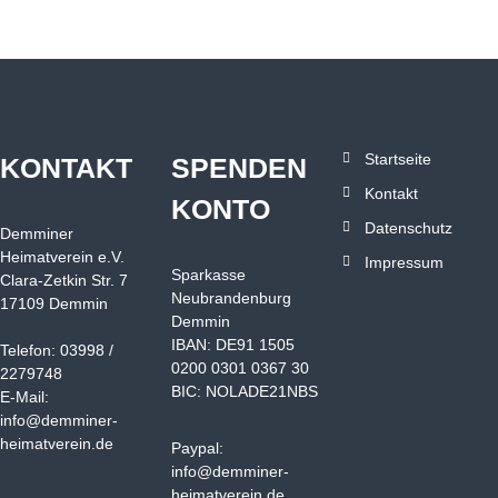
e
m
m
i
n
u
Startseite
KONTAKT
SPENDEN
n
d
Kontakt
KONTO
d
Datenschutz
e
Demminer
n
Heimatverein e.V.
Impressum
Sparkasse
u
Clara-Zetkin Str. 7
Neubrandenburg
m
17109 Demmin
Demmin
l
IBAN: DE91 1505
i
Telefon: 03998 /
0200 0301 0367 30
e
2279748
BIC: NOLADE21NBS
g
E-Mail:
e
info@demminer-
n
heimatverein.de
Paypal:
d
info@demminer-
e
heimatverein.de