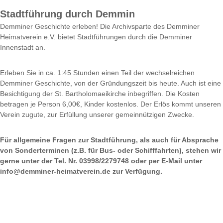
e
r
i
Stadtführung durch Demmin
H
m
Demminer Geschichte erleben! Die Archivsparte des Demminer
e
a
Heimatverein e.V. bietet Stadtführungen durch die Demminer
i
t
Innenstadt an.
m
v
a
e
t
Erleben Sie in ca. 1:45 Stunden einen Teil der wechselreichen
k
r
Demminer Geschichte, von der Gründungszeit bis heute. Auch ist eine
u
e
Besichtigung der St. Bartholomaeikirche inbegriffen. Die Kosten
n
betragen je Person 6,00€, Kinder kostenlos. Der Erlös kommt unseren
i
d
Verein zugute, zur Erfüllung unserer gemeinnützigen Zwecke.
n
e
e
u
Für allgemeine Fragen zur Stadtführung, als auch für Absprache
.
n
von Sonderterminen (z.B. für Bus- oder Schifffahrten), stehen wir
V
d
gerne unter der Tel. Nr. 03998/2279748 oder per E-Mail unter
H
.
info@demminer-heimatverein.de zur Verfügung.
e
i
m
a
t