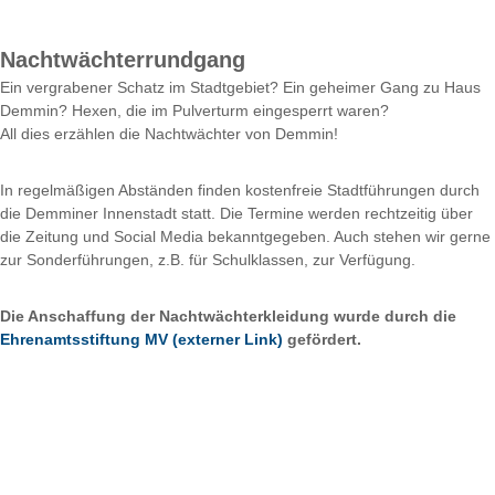
p
f
l
Nachtwächterrundgang
e
Ein vergrabener Schatz im Stadtgebiet? Ein geheimer Gang zu Haus
g
Demmin? Hexen, die im Pulverturm eingesperrt waren?
e
All dies erzählen die Nachtwächter von Demmin!
i
n
In regelmäßigen Abständen finden kostenfreie Stadtführungen durch
d
die Demminer Innenstadt statt. Die Termine werden rechtzeitig über
e
die Zeitung und Social Media bekanntgegeben. Auch stehen wir gerne
r
zur Sonderführungen, z.B. für Schulklassen, zur Verfügung.
H
a
n
Die Anschaffung der Nachtwächterkleidung wurde durch die
s
Ehrenamtsstiftung MV (externer Link)
gefördert.
e
s
t
a
d
t
D