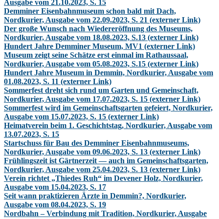
Ausgabe vom 21.10.2023, S. 15
Demminer Eisenbahnmuseum schon bald mit Dach,
Nordkurier, Ausgabe vom 22.09.2023, S. 21 (externer Link)
Der große Wunsch nach Wiedereröffnung des Museums,
Nordkurier, Ausgabe vom 18.08.2023, S.13 (externer Link)
Hundert Jahre Demminer Museum, MV1 (externer Link)
Museum zeigt seine Schätze erst einmal im Rathaussaal,
Nordkurier, Ausgabe vom 05.08.2023, S.15 (externer Link)
Hundert Jahre Museum in Demmin, Nordkurier, Ausgabe vom
01.08.2023, S. 11 (externer Link)
Sommerfest dreht sich rund um Garten und Gemeinschaft,
Nordkurier, Ausgabe vom 17.07.2023, S. 15 (externer Link)
Sommerfest wird im Gemeinschaftsgarten gefeiert, Nordkurier,
Ausgabe vom 15.07.2023, S. 15 (externer Link)
Heimatverein beim 1. Geschichtstag, Nordkurier, Ausgabe vom
13.07.2023, S. 15
Startschuss für Bau des Demminer Eisenbahnmuseums,
Nordkurier, Ausgabe vom 09.06.2023, S. 13 (externer Link)
Frühlingszeit ist Gärtnerzeit — auch im Gemeinschaftsgarten,
Nordkurier, Ausgabe vom 25.04.2023, S. 13 (externer Link)
Verein richtet „Thiedes Ruh“ im Devener Holz, Nordkurier,
Ausgabe vom 15.04.2023, S. 17
Seit wann praktizieren Ärzte in Demmin?, Nordkurier,
Ausgabe vom 08.04.2023, S. 19
Nordbahn – Verbindung mit Tradition, Nordkurier, Ausgabe