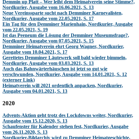
Demmin up Platt – Wer leiht dem Heimatverein seine Stimme?,
Nordkurier, Ausgabe vom 16.06.2021, S. 13
Neue Vereinssparte sucht nach Demminer Karnevalisten,
Nordkurier, Ausgabe vom 22.05.2021, S. 17
Ein Tag für den Demminer Marienhain, Nordkurier, Ausgabe
vom 22.05.2021, S. 19
Ist das Peeneum die Lösung der Demminer Museumsfrage?,
Nordkurier, Ausgabe vom 07.05.2021, S. 15
Demminer Heimatverein ehrt Georg Wagner, Nordkurier,
Ausgabe vom 10.04.2021, S. 17
Gerettetes Demminer Läutewerk soll bald wieder bimmeln,
Nordkurier, Ausgabe vom 03.03.2021, S. 13
Auch das Bahnwärterhäuschen ist jetzt so gut wie
verschwunden, Nordkurier, Ausgabe vom 14.01.2021, S. 12
(externer Link)
Heimatverein will 2021 ordentlich anpacken, Nordkurier,
Ausgabe vom 04.01.2021, S. 13
2020
Advents-Aktion geht trotz des Lockdowns weiter, Nordkurier,
Ausgabe vom 15.12.2020, S. 13
Schaufenster für Kalender stehen fest, Nordkurier, Ausgabe
vom 26.11.2020, S. 13
Nordkurier-Bildarchiv wird zu Demminer Heimatgeschichte,