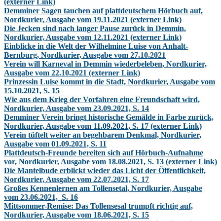
(externer Link)
Demminer Sagen tauchen auf plattdeutschem Hörbuch auf,
Nordkurier, Ausgabe vom 19.11.2021 (externer Link)
Die Jecken sind nach langer Pause zurück in Demmin,
Nordkurier, Ausgabe vom 12.11.2021 (externer Link)
Einblicke in die Welt der Wilhelmine Luise von Anhalt-
Bernburg, Nordkurier, Ausgabe vom 27.10.2021
Verein will Karneval in Demmin wiederbeleben, Nordkurier,
Ausgabe vom 22.10.2021 (externer Link)
Prinzessin Luise kommt in die Stadt, Nordkurier, Ausgabe vom
15.10.2021, S. 15
Wie aus dem Krieg der Vorfahren eine Freundschaft wird,
Nordkurier, Ausgabe vom 23.09.2021, S. 14
Demminer Verein bringt historische Gemälde in Farbe zurück,
Nordkurier, Ausgabe vom 11.09.2021, S. 17 (externer Link)
Verein tüftelt weiter an begehbarem Denkmal, Nordkurier,
Ausgabe vom 01.09.2021, S. 11
Plattdeutsch-Freunde bereiten sich auf Hörbuch-Aufnahme
vor, Nordkurier, Ausgabe vom 18.08.2021, S. 13 (externer Link)
Die Mantelbude erblickt wieder das Licht der Öffentlichkeit,
Nordkurier, Ausgabe vom 22.07.2021, S. 17
Großes Kennenlernen am Tollensetal, Nordkurier, Ausgabe
vom 23.06.2021, S. 16
Mittsommer-Remise: Das Tollensesal trumpft richtig auf,
Nordkurier, Ausgabe vom 18.06.2021, S. 15