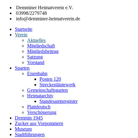
Zum
Demminer Heimatverein e.V.
Inhalt
03998/2279748
springen
info@demminer-heimatverein.de
Startseite
Demminer
Förderung
Verein
Heimatverein
der
Aktuelles
e.V.
Heimatkunde
Mitgliedschaft
und
Mitgliedsbeitrag
Heimatpflege
Satzung
in
Vorstand
der
Sparten
Hansestadt
Eisenbahn
Demmin
Posten 120
und
Streckenläutewerk
den
Gemeinschaftsgarten
umliegenden
Heimatarchiv
Gemeinden
Standesamtsregister
Plattdeutsch
Verschönerung
Demmin 1945
Zucker aus Vorpommern
Museum
Stadtführungen