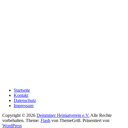
KONTAKT
Demminer Heimatverein e.V.
Clara-Zetkin Str. 7
17109 Demmin
Telefon: 03998 / 2279748
E-Mail: info@demminer-heimatverein.de
SPENDENKONTO
Sparkasse Neubrandenburg Demmin
IBAN: DE91 1505 0200 0301 0367 30
BIC: NOLADE21NBS
Paypal: info@demminer-heimatverein.de
Startseite
Kontakt
Datenschutz
Impressum
Copyright © 2026
Demminer Heimatverein e.V.
Alle Rechte
vorbehalten. Theme:
Flash
von ThemeGrill. Präsentiert von
WordPress