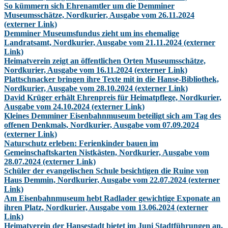
So kümmern sich Ehrenamtler um die Demminer
Museumsschätze, Nordkurier, Ausgabe vom 26.11.2024
(externer Link)
Demminer Museumsfundus zieht um ins ehemalige
Landratsamt, Nordkurier, Ausgabe vom 21.11.2024 (externer
Link)
Heimatverein zeigt an öffentlichen Orten Museumsschätze,
Nordkurier, Ausgabe vom 16.11.2024 (externer Link)
Plattschnacker bringen ihre Texte mit in die Hanse-Bibliothek,
Nordkurier, Ausgabe vom 28.10.2024 (externer Link)
David Krüger erhält Ehrenpreis für Heimatpflege, Nordkurier,
Ausgabe vom 24.10.2024 (externer Link)
Kleines Demminer Eisenbahnmuseum beteiligt sich am Tag des
offenen Denkmals, Nordkurier, Ausgabe vom 07.09.2024
(externer Link)
Naturschutz erleben: Ferienkinder bauen im
Gemeinschaftskarten Nistkästen, Nordkurier, Ausgabe vom
28.07.2024 (externer Link)
Schüler der evangelischen Schule besichtigen die Ruine von
Haus Demmin, Nordkurier, Ausgabe vom 22.07.2024 (externer
Link)
Am Eisenbahnmuseum hebt Radlader gewichtige Exponate an
ihren Platz, Nordkurier, Ausgabe vom 13.06.2024 (externer
Link)
Heimatverein der Hansestadt bietet im Juni Stadtführungen an,