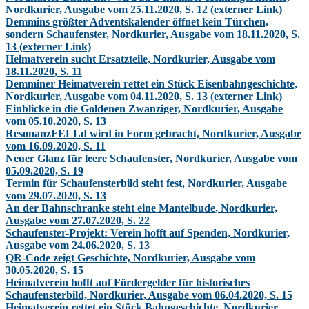
Nordkurier, Ausgabe vom 25.11.2020, S. 12 (externer Link)
Demmins größter Adventskalender öffnet kein Türchen,
sondern Schaufenster, Nordkurier, Ausgabe vom 18.11.2020, S.
13 (externer Link)
Heimatverein sucht Ersatzteile, Nordkurier, Ausgabe vom
18.11.2020, S. 11
Demminer Heimatverein rettet ein Stück Eisenbahngeschichte,
Nordkurier, Ausgabe vom 04.11.2020, S. 13 (externer Link)
Einblicke in die Goldenen Zwanziger, Nordkurier, Ausgabe
vom 05.10.2020, S. 13
ResonanzFELLd wird in Form gebracht, Nordkurier, Ausgabe
vom 16.09.2020, S. 11
Neuer Glanz für leere Schaufenster, Nordkurier, Ausgabe vom
05.09.2020, S. 19
Termin für Schaufensterbild steht fest, Nordkurier, Ausgabe
vom 29.07.2020, S. 13
An der Bahnschranke steht eine Mantelbude, Nordkurier,
Ausgabe vom 27.07.2020, S. 22
Schaufenster-Projekt: Verein hofft auf Spenden, Nordkurier,
Ausgabe vom 24.06.2020, S. 13
QR-Code zeigt Geschichte, Nordkurier, Ausgabe vom
30.05.2020, S. 15
Heimatverein hofft auf Fördergelder für historisches
Schaufensterbild, Nordkurier, Ausgabe vom 06.04.2020, S. 15
Heimatverein rettet ein Stück Bahngeschichte, Nordkurier,