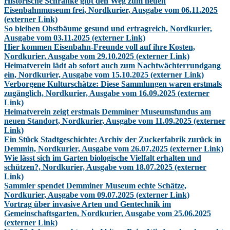
Historische Schranke gibt den Weg zum neuen
Eisenbahnmuseum frei, Nordkurier, Ausgabe vom 06.11.2025
(externer Link)
So bleiben Obstbäume gesund und ertragreich, Nordkurier,
Ausgabe vom 03.11.2025 (externer Link)
Hier kommen Eisenbahn-Freunde voll auf ihre Kosten,
Nordkurier, Ausgabe vom 29.10.2025 (externer Link)
Heimatverein lädt ab sofort auch zum Nachtwächterrundgang
ein, Nordkurier, Ausgabe vom 15.10.2025 (externer Link)
Verborgene Kulturschätze: Diese Sammlungen waren erstmals
zugänglich, Nordkurier, Ausgabe vom 16.09.2025 (externer
Link)
Heimatverein zeigt erstmals Demminer Museumsfundus am
neuen Standort, Nordkurier, Ausgabe vom 11.09.2025 (externer
Link)
Ein Stück Stadtgeschichte: Archiv der Zuckerfabrik zurück in
Demmin, Nordkurier, Ausgabe vom 26.07.2025 (externer Link)
Wie lässt sich im Garten biologische Vielfalt erhalten und
schützen?, Nordkurier, Ausgabe vom 18.07.2025 (externer
Link)
Sammler spendet Demminer Museum echte Schätze,
Nordkurier, Ausgabe vom 09.07.2025 (externer Link)
Vortrag über invasive Arten und Gentechnik im
Gemeinschaftsgarten, Nordkurier, Ausgabe vom 25.06.2025
(externer Link)