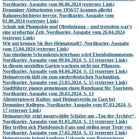
Nordkurier, Ausgabe vom 06.06.2024 (externer Link)
Demminer Abiturienten von 1956/57 kramen allerlei
Bahngeschichte(n) hervor, Nordkurier, Ausgabe vom
01.06.2024 (externer Link)
Schule mit Plumpsklo und Ofenheizung – und trotzdem war’s
eine großartige Zeit, Nordkurier, Ausgabe vom 26.04.2024
(externer Link)
Wie gut kennen Sie ihre Heimatstadt?, Nordkurier, Ausgabe
vom 15.04.2024 (externer Link)
Aus einstigem Schrankenwärterhaus wird Eisenbahnmuseum,
Nordkurier, Ausgabe vom 09.04.2024, S. 13 (externer Link)
In diesem speziellen Garten wachsen nicht nur Pflanzen,
Nordkurier, Ausgabe vom 04.04.2024, S. 13 (externer Link)
Heimatverein lädt ein zum niederdeutschen Nachmittag,
Nordkurier, Ausgabe vom 23.03.2024, S. 15 (externer Link)
Stadtführer planen gemeinsam einen Rundgang für Touristen,
Nordkurier, Ausgabe vom 20.03.2024, S. 13
Altentreptower Kultur- und Heimatverein zu Gast bei
Demminer Kollegen, Nordkurier, Ausgabe vom 07.03.2024, S.
17 (externer Link)
Heimatarchiv zeigt ausgewählte Schätze am „Tag der Archive“,
Nordkurier, Ausgabe vom 01.03.2024, S. 13 (externer Link)
Hier treffen sich Plattdeutsch-Fans und stellen neue Texte vor,
Nordkurier, Ausgabe vom 27.02.2024, S. 11 (externer Link)
Heimatverein bringt kostbare Urkunde zum Restaurieren,