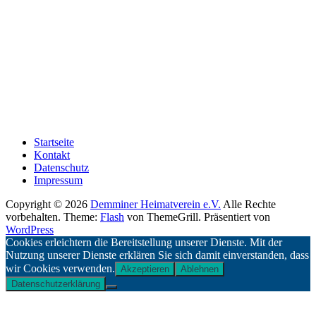
Telefon: 03998 / 2279748
E-Mail: info@demminer-heimatverein.de
SPENDENKONTO
Sparkasse Neubrandenburg Demmin
IBAN: DE91 1505 0200 0301 0367 30
BIC: NOLADE21NBS
Paypal: info@demminer-heimatverein.de
Startseite
Kontakt
Datenschutz
Impressum
Copyright © 2026
Demminer Heimatverein e.V.
Alle Rechte
vorbehalten. Theme:
Flash
von ThemeGrill. Präsentiert von
WordPress
Cookies erleichtern die Bereitstellung unserer Dienste. Mit der
Nutzung unserer Dienste erklären Sie sich damit einverstanden, dass
wir Cookies verwenden.
Akzeptieren
Ablehnen
Datenschutzerklärung