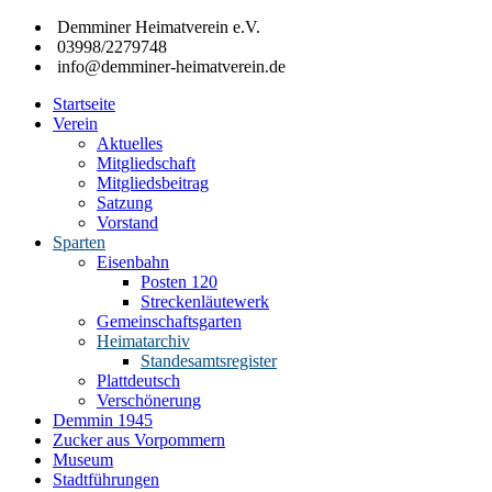
Zum
Demminer Heimatverein e.V.
Inhalt
03998/2279748
springen
info@demminer-heimatverein.de
Startseite
Demminer
Förderung
Verein
Heimatverein
der
Aktuelles
e.V.
Heimatkunde
Mitgliedschaft
und
Mitgliedsbeitrag
Heimatpflege
Satzung
in
Vorstand
der
Sparten
Hansestadt
Eisenbahn
Demmin
Posten 120
und
Streckenläutewerk
den
Gemeinschaftsgarten
umliegenden
Heimatarchiv
Gemeinden
Standesamtsregister
Plattdeutsch
Verschönerung
Demmin 1945
Zucker aus Vorpommern
Museum
Stadtführungen