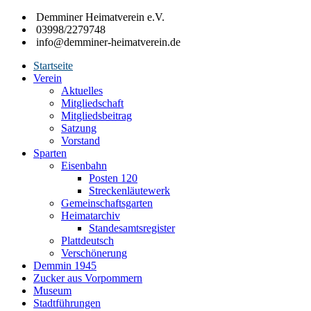
Zum
Demminer Heimatverein e.V.
Inhalt
03998/2279748
springen
info@demminer-heimatverein.de
Startseite
Förderung
Verein
Demminer
der
Aktuelles
Heimatkunde
Mitgliedschaft
Heimatverein
und
Mitgliedsbeitrag
Heimatpflege
Satzung
e.V.
in
Vorstand
der
Sparten
Hansestadt
Eisenbahn
Demmin
Posten 120
und
Streckenläutewerk
den
Gemeinschaftsgarten
umliegenden
Heimatarchiv
Gemeinden
Standesamtsregister
Plattdeutsch
Verschönerung
Demmin 1945
Zucker aus Vorpommern
Museum
Stadtführungen