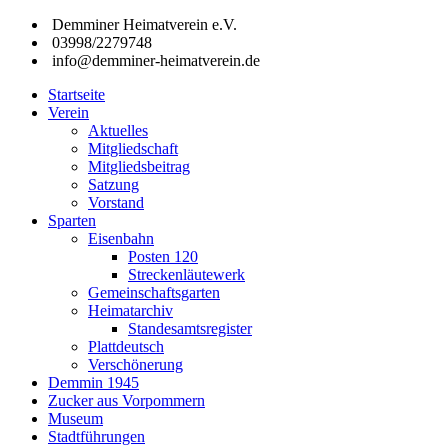
Zum
Demminer Heimatverein e.V.
Inhalt
03998/2279748
springen
info@demminer-heimatverein.de
Startseite
Demminer
Förderung
Verein
Heimatverein
der
Aktuelles
e.V.
Heimatkunde
Mitgliedschaft
und
Mitgliedsbeitrag
Heimatpflege
Satzung
in
Vorstand
der
Sparten
Hansestadt
Eisenbahn
Demmin
Posten 120
und
Streckenläutewerk
den
Gemeinschaftsgarten
umliegenden
Heimatarchiv
Gemeinden
Standesamtsregister
Plattdeutsch
Verschönerung
Demmin 1945
Zucker aus Vorpommern
Museum
Stadtführungen