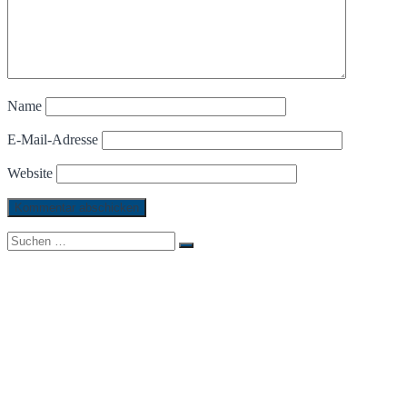
Name
E-Mail-Adresse
Website
Suchen
Suchen
nach:
KONTAKT
Demminer Heimatverein e.V.
Clara-Zetkin Str. 7
17109 Demmin
Telefon: 03998 / 2279748
E-Mail: info@demminer-heimatverein.de